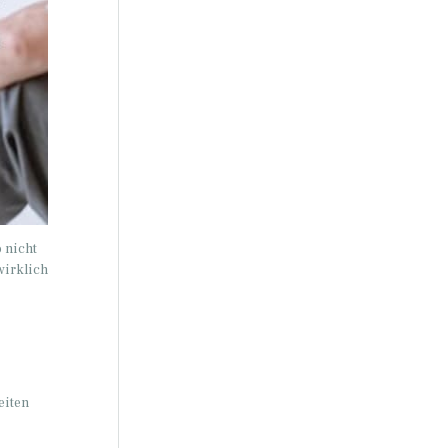
 nicht
wirklich
eiten