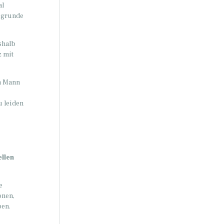
al
zugrunde
shalb
z mit
em Mann
u leiden
ellen
e
onen,
ben.