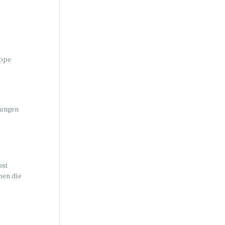
uppe
rungen
bst
ben die