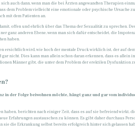
gt sich auch dann, wenn man die bei Ärzten angewandten Therapien einm
dass dem Problem vielleicht eine emotionale oder psychische Ursache 
äch mit dem Patienten an.
amit, offen und ehrlich über das Thema der Sexualität zu sprechen. De
iner ganz anderen Ebene, wenn man sich dafür entscheidet, die Impoten
hen haben.
en ersichtlich wird, wie hoch der mentale Druck wirklich ist, der auf d
 gar nicht. Dies kann man allein schon daran erkennen, dass es allein in
llionen Männer gibt, die unter dem Problem der erektilen Dysfunktion z
en?
nz in der Folge beiwohnen möchte, hängt ganz und gar vom individu
n haben, berichten nach einiger Zeit, dass es auf sie befreiend wirkt, di
 neue Erfahrungen austauschen zu können. Es gibt daher durchaus Pers
n sie die Erkrankung selbst bereits erfolgreich hinter sich gelassen ha