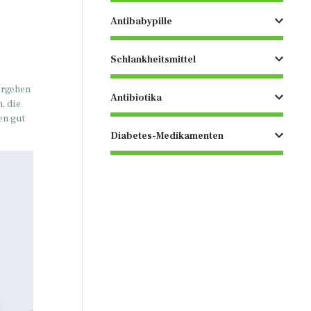
Antibabypille
Schlankheitsmittel
orgehen
Antibiotika
, die
en gut
Diabetes-Medikamenten