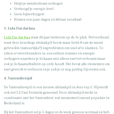
Helpt je metabolisme verhogen
Verhoogd je energie level
Geen bijwerkingen!
Binnen een paar dagen zichtbaar resultaat!
3. Lida Dai dai hua
Lida Dai dai hua
staat dit jaar wederom op de 3e plek. Wel verdiend,
want deze krachtige afslankpil bevat maar liefst 8 van de meest
gebruikte (natuurlijke!!) ingrediënten om snel af te slanken. Zo
zitten er vetverbranders in, een eetlust remmer en energie
verhogers waardoor je lichaam niet alleen snel vet verbrand maar
ook je lichaamsfitaliteit op orde houdt. Het bevat alle elementen om
snel gewicht te verliezen en je zult je er nog prettig bij voelen ook.
4. Vastendieetpil
De Vastendieetpil is een nieuwe afslankpil in deze top 5. Hij wordt
ook wel 5:2 Fast Formula genoemd. Deze afslankpil werkt in
combinatie met het Vastendieet, wat momenteel razend populair in
Nederland is.
Bij het Vastendieet eet je 5 dagen in de week gewoon normaal en heb