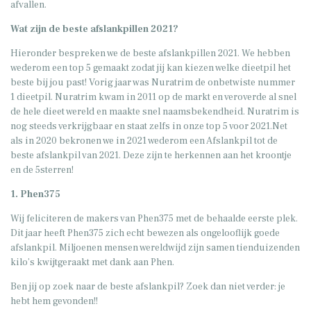
afvallen.
Wat zijn de beste afslankpillen 2021?
Hieronder bespreken we de beste afslankpillen 2021. We hebben
wederom een top 5 gemaakt zodat jij kan kiezen welke dieetpil het
beste bij jou past! Vorig jaar was Nuratrim de onbetwiste nummer
1 dieetpil. Nuratrim kwam in 2011 op de markt en veroverde al snel
de hele dieet wereld en maakte snel naamsbekendheid. Nuratrim is
nog steeds verkrijgbaar en staat zelfs in onze top 5 voor 2021.Net
als in 2020 bekronen we in 2021 wederom een Afslankpil tot de
beste afslankpil van 2021. Deze zijn te herkennen aan het kroontje
en de 5sterren!
1. Phen375
Wij feliciteren de makers van Phen375 met de behaalde eerste plek.
Dit jaar heeft Phen375 zich echt bewezen als ongelooflijk goede
afslankpil. Miljoenen mensen wereldwijd zijn samen tienduizenden
kilo’s kwijtgeraakt met dank aan Phen.
Ben jij op zoek naar de beste afslankpil? Zoek dan niet verder: je
hebt hem gevonden!!