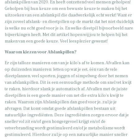
afslankpillen van 2020. En heeft ontzettend veel mensen geholpen!
Geholpen bij hun keuze om een bewuste keuze te maken bij het
uitzoeken van een afslankpil die daadwerkelijk echt werkt! Want er
zijn zoveel afslank- en dieetpillen op de markt dat het niet duidelijk
is welke nu echt goed voor je is. En welke dieetpil bijvoorbeeld nare
bijwerkingen heeft. Met dit artikel hopen wij jou te helpen bij het
maken van een goede keuze. Veel leesplezier gewenst!
Waarom kiezen voor Afslankpillen?
Er zijn talloze manieren om van je kilo’s af te komen. Afvallen kan
op duizenden manieren: letten op wat je eet, één van de vele
dieetplannen, veel sporten, joggen of simpelweg door het nemen
van afslankpillen. Dit is een eenvoudige methode om snel vet kwijt
te raken, hierdoor slank je automatisch af. Afvallen met de juiste
dieetpillen is een goede manier om net die extra kilo’s kwijt te
raken. Waarom zijn Afslankpillen dan goed voor je, zul je je
afvragen. Dat komt omdat goede afslankpillen bestaan uit
natuurlijke ingrediënten. Deze ingrediënten zorgen ervoor dat je
sneller vol zit en/of geen hongergevoel krijgt en/of de
vetverbranding wordt gestimuleerd en/of je metabolisme wordt
gestimuleerd. Hierdoor zul je op een natuurlijke manier sneller